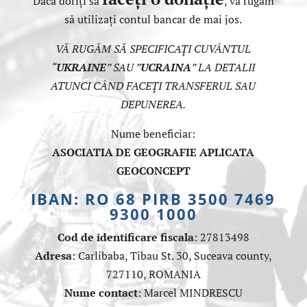
Dacă doriți să
, vă rugăm
să utilizați contul bancar de mai jos.
VĂ RUGĂM SĂ SPECIFICAȚI CUVÂNTUL
“
UKRAINE
” SAU ”
UCRAINA
” LA DETALII
ATUNCI CÂND FACEȚI TRANSFERUL SAU
DEPUNEREA.
Nume beneficiar:
ASOCIATIA DE GEOGRAFIE APLICATA
GEOCONCEPT
IBAN: RO 68 PIRB 3500 7469
9300 1000
Cod de identificare fiscala
: 27813498
Adresa
: Carlibaba, Tibau St. 30, Suceava county,
727110, ROMANIA
Nume contact
: Marcel MINDRESCU