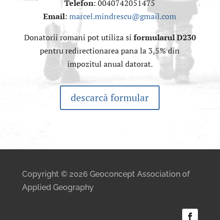
Telefon
: 0040742051475
Email
:
marcel.mindrescu@gmail.com
Donatorii romani pot utiliza si
formularul D230
pentru redirectionarea pana la 3,5% din
impozitul anual datorat.
descarcă formular
Copyright © 2026 Geoconcept Association of
Applied Geography